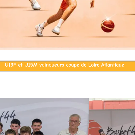
U13F et U15M vainqueurs coupe de Loire Atlantique